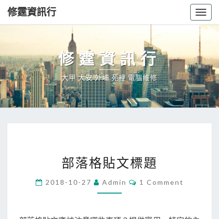
修霆資訊行
Togg
navig
修霆資訊行
大甲 大安 外埔 苑裡 電腦維修
部
部落格貼文標題
落
格
Comments
2018-10-27
Admin
1 Comment
貼
文
標
題