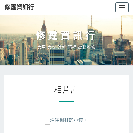
修霆資訊行
Togg
navig
修霆資訊行
大甲 大安 外埔 苑裡 電腦維修
相
相片庫
片
庫